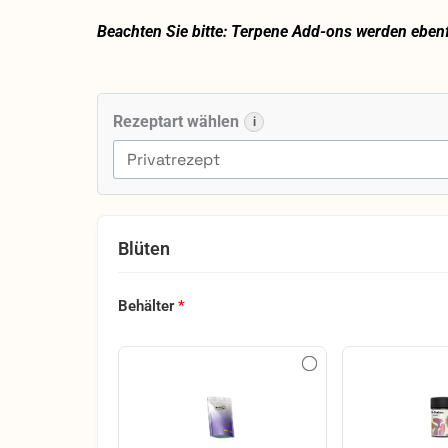
Beachten Sie bitte: Terpene Add-ons werden ebenfa
420
Evolution
Rezeptart wählen
i
25/1
CA
CAP
Cap
Junky
Blüten
Menge
Behälter
*