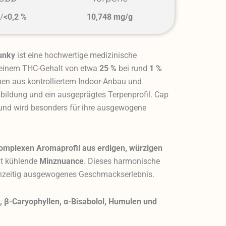
%
/
<0,2 %
10,748 mg/g
unky
ist eine hochwertige medizinische
einem THC-Gehalt von etwa
25 %
bei rund
1 %
n aus kontrolliertem Indoor-Anbau und
zbildung und ein ausgeprägtes Terpenprofil. Cap
und wird besonders für ihre ausgewogene
omplexen Aromaprofil aus erdigen, würzigen
cht kühlende
Minznuance
. Dieses harmonische
ichzeitig ausgewogenes Geschmackserlebnis.
 β-Caryophyllen, α-Bisabolol, Humulen und