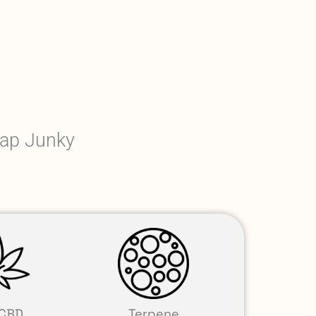
Cap Junky
CBD
Terpene