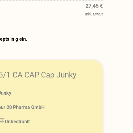
27,45 €
inkl. MwSt
pts in g ein.
25/1 CA CAP Cap Junky
Junky
our 20 Pharma GmbH
g:
Unbestrahlt