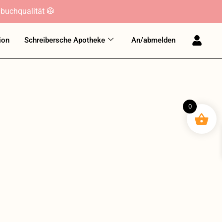
buchqualität 🥼
ion
Schreibersche Apotheke
An/abmelden
0