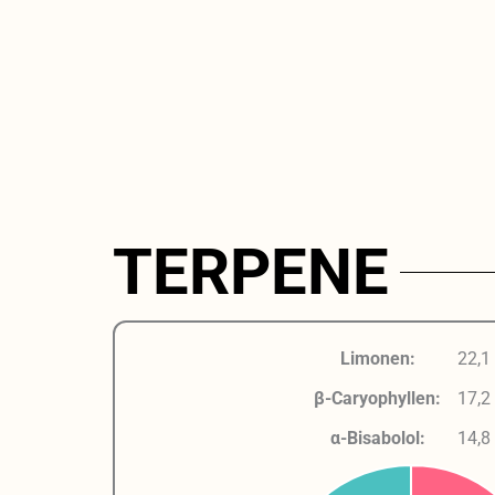
TERPENE
Limonen:
22,1
β-Caryophyllen:
17,2
α-Bisabolol:
14,8