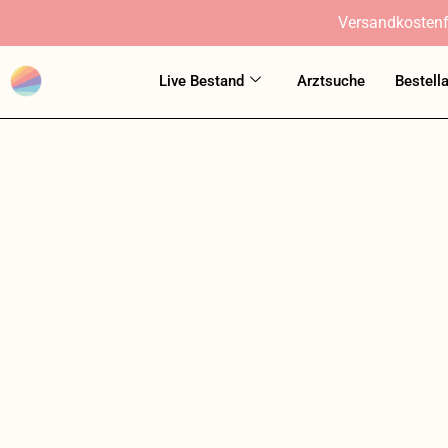
Zum
Versandkostenf
Inhalt
springen
Live Bestand
Arztsuche
Bestell