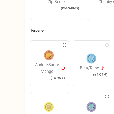
Zip-Beutel
Chubby 
(kostenlos)
Terpene
Aprico/Saure
Blau/Ruhe
Mango
(+
4,95
€
)
(+
4,95
€
)