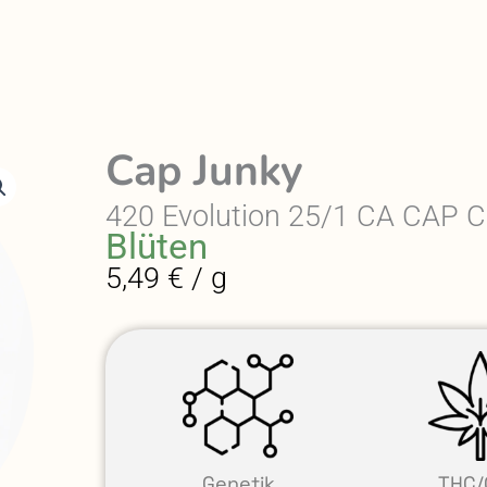
Cap Junky
420 Evolution 25/1 CA CAP 
Blüten
5,49 € / g
Genetik
THC/