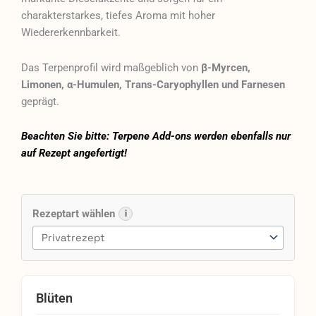
charakterstarkes, tiefes Aroma mit hoher
Wiedererkennbarkeit.
Das Terpenprofil wird maßgeblich von
β-Myrcen,
Limonen, α-Humulen, Trans-Caryophyllen und Farnesen
geprägt.
Beachten Sie bitte: Terpene Add-ons werden ebenfalls nur
auf Rezept angefertigt!
420
Evolution
Rezeptart wählen
i
33/1
CA
PCH
Peach
Chementine
Blüten
Menge