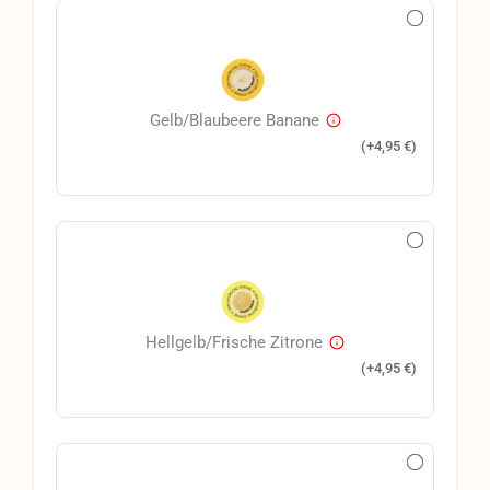
Gelb/Blaubeere Banane
(+
4,95
€
)
Hellgelb/Frische Zitrone
(+
4,95
€
)