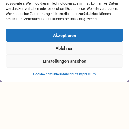
zuzugreifen. Wenn du diesen Technologien zustimmst, können wir Daten
Rechtliches
wie das Surfverhalten oder eindeutige IDs auf dieser Website verarbeiten.
Wenn du deine Zustimmung nicht erteilst oder zurückziehst, können
bestimmte Merkmale und Funktionen beeinträchtigt werden.
IMPRESSUM
AGB
Akzeptieren
ZAHLUNGSARTEN
VERSANDARTEN
Ablehnen
DATENSCHUTZ
Einstellungen ansehen
Brauchen Sie Hilfe?
Chatten Sie mit uns
Cookie-Richtlinie
Datenschutz
Impressum
Alle Preise inkl. der gesetzlichen MwSt.