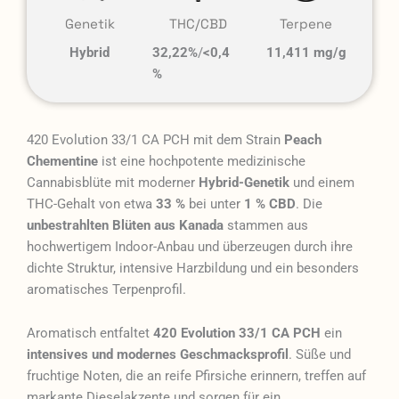
Genetik
THC/CBD
Terpene
Hybrid
32,22%
/
<0,4
11,411 mg/g
%
420 Evolution 33/1 CA PCH mit dem Strain
Peach
Chementine
ist eine hochpotente medizinische
Cannabisblüte mit moderner
Hybrid-Genetik
und einem
THC-Gehalt von etwa
33 %
bei unter
1 % CBD
. Die
unbestrahlten Blüten aus Kanada
stammen aus
hochwertigem Indoor-Anbau und überzeugen durch ihre
dichte Struktur, intensive Harzbildung und ein besonders
aromatisches Terpenprofil.
Aromatisch entfaltet
420 Evolution 33/1 CA PCH
ein
intensives und modernes Geschmacksprofil
. Süße und
fruchtige Noten, die an reife Pfirsiche erinnern, treffen auf
markante Dieselakzente und sorgen für ein