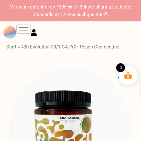
Zum
Versandkostenfrei ab 150€ 🚛 | Höchste pharmazeutische
Inhalt
Standards 🌿 | Arzneibuchqualität 🥼
springen
Start
»
420 Evolution 33/1 CA PCH Peach Chementine
0