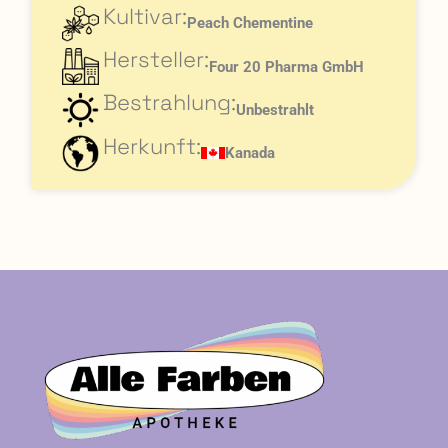
Kultivar:
Peach Chementine
Hersteller:
Four 20 Pharma GmbH
Bestrahlung:
Unbestrahlt
Herkunft:
Kanada