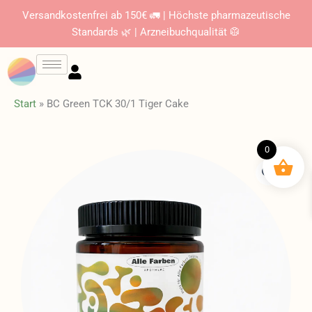
Zum
Versandkostenfrei ab 150€ 🚛 | Höchste pharmazeutische
Inhalt
Standards 🌿 | Arzneibuchqualität 🥼
springen
Start
»
BC Green TCK 30/1 Tiger Cake
0