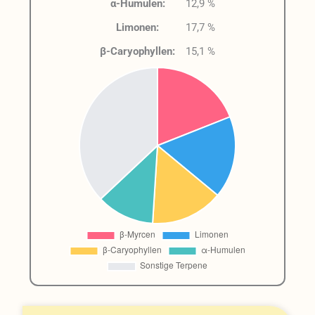
α-Humulen:
12,9 %
Limonen:
17,7 %
β-Caryophyllen:
15,1 %