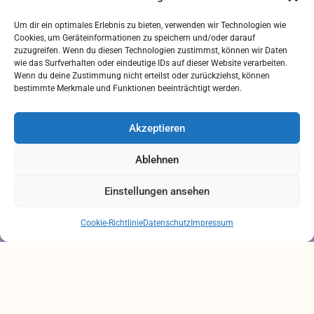
Downloads
Um dir ein optimales Erlebnis zu bieten, verwenden wir Technologien wie
FREIUMSCHLAG AUSDRUCKEN
Cookies, um Geräteinformationen zu speichern und/oder darauf
zuzugreifen. Wenn du diesen Technologien zustimmst, können wir Daten
Rechtliches
wie das Surfverhalten oder eindeutige IDs auf dieser Website verarbeiten.
Wenn du deine Zustimmung nicht erteilst oder zurückziehst, können
bestimmte Merkmale und Funktionen beeinträchtigt werden.
IMPRESSUM
AGB
Akzeptieren
ZAHLUNGSARTEN
VERSANDARTEN
Ablehnen
DATENSCHUTZ
Einstellungen ansehen
Brauchen Sie Hilfe?
Chatten Sie mit uns
Cookie-Richtlinie
Datenschutz
Impressum