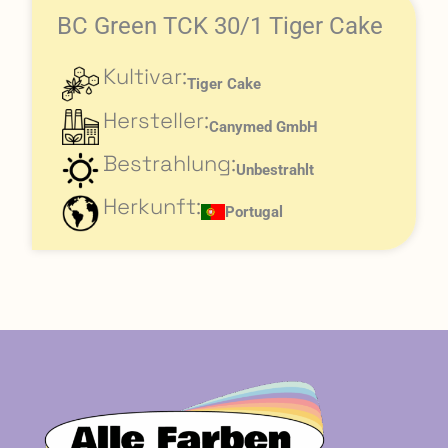
BC Green TCK 30/1 Tiger Cake
Kultivar:
Tiger Cake
Hersteller:
Canymed GmbH
Bestrahlung:
Unbestrahlt
Herkunft:
Portugal