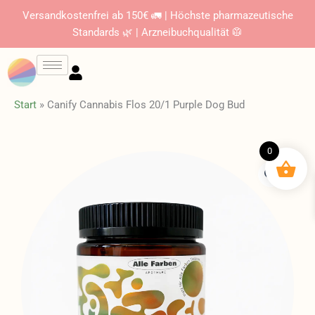
Zum
Versandkostenfrei ab 150€ 🚛 | Höchste pharmazeutische
Inhalt
Standards 🌿 | Arzneibuchqualität 🥼
springen
Start
»
Canify Cannabis Flos 20/1 Purple Dog Bud
0