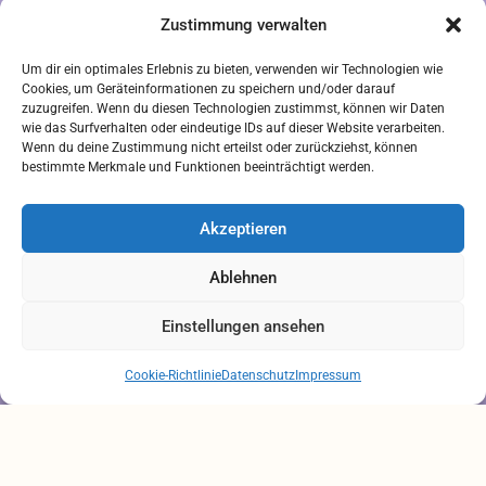
Zustimmung verwalten
Downloads
Um dir ein optimales Erlebnis zu bieten, verwenden wir Technologien wie
FREIUMSCHLAG AUSDRUCKEN
Cookies, um Geräteinformationen zu speichern und/oder darauf
zuzugreifen. Wenn du diesen Technologien zustimmst, können wir Daten
Rechtliches
wie das Surfverhalten oder eindeutige IDs auf dieser Website verarbeiten.
Wenn du deine Zustimmung nicht erteilst oder zurückziehst, können
bestimmte Merkmale und Funktionen beeinträchtigt werden.
IMPRESSUM
AGB
Akzeptieren
ZAHLUNGSARTEN
VERSANDARTEN
Ablehnen
DATENSCHUTZ
Einstellungen ansehen
Brauchen Sie Hilfe?
Chatten Sie mit uns
Cookie-Richtlinie
Datenschutz
Impressum