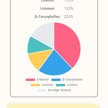
Linalool:
11,5%
Limonen:
12,2%
β-Caryophyllen:
22,3%