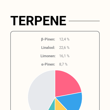
TERPENE
β-Pinen:
12,4 %
Linalool:
22,6 %
Limonen:
16,1 %
α-Pinen:
8,7 %