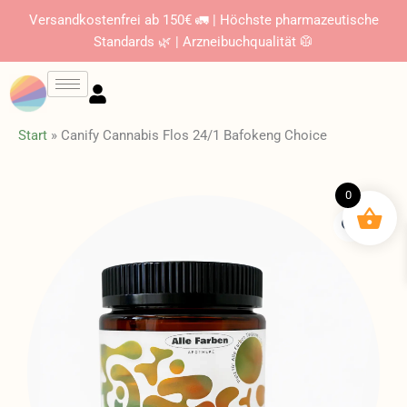
Zum
Versandkostenfrei ab 150€ 🚛 | Höchste pharmazeutische
Inhalt
Standards 🌿 | Arzneibuchqualität 🥼
springen
Start
»
Canify Cannabis Flos 24/1 Bafokeng Choice
0