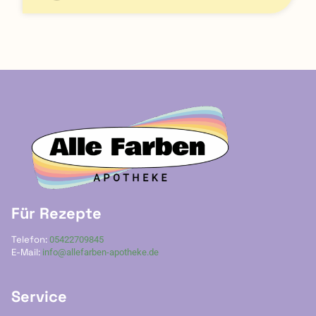
Für Rezepte
Telefon:
05422709845
E-Mail:
info@allefarben-apotheke.de
Service