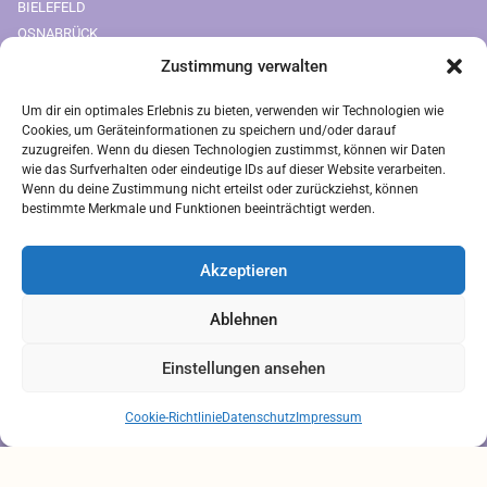
BIELEFELD
OSNABRÜCK
Zustimmung verwalten
Downloads
Um dir ein optimales Erlebnis zu bieten, verwenden wir Technologien wie
FREIUMSCHLAG AUSDRUCKEN
Cookies, um Geräteinformationen zu speichern und/oder darauf
zuzugreifen. Wenn du diesen Technologien zustimmst, können wir Daten
Rechtliches
wie das Surfverhalten oder eindeutige IDs auf dieser Website verarbeiten.
Wenn du deine Zustimmung nicht erteilst oder zurückziehst, können
bestimmte Merkmale und Funktionen beeinträchtigt werden.
IMPRESSUM
AGB
Akzeptieren
ZAHLUNGSARTEN
VERSANDARTEN
Ablehnen
DATENSCHUTZ
Einstellungen ansehen
Brauchen Sie Hilfe?
Chatten Sie mit uns
Cookie-Richtlinie
Datenschutz
Impressum