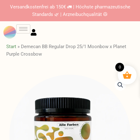
Zum
Versandkostenfrei ab 150€ 🚛 | Höchste pharmazeutische
Inhalt
Standards 🌿 | Arzneibuchqualität 🥼
springen
Start
»
Demecan BB Regular Drop 25/1 Moonbow x Planet
Purple Crossbow
0