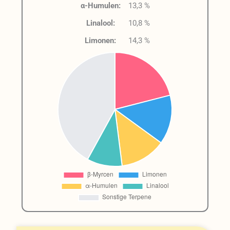
α-Humulen:
13,3 %
Linalool:
10,8 %
Limonen:
14,3 %