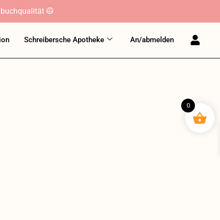
buchqualität 🥼
ion
Schreibersche Apotheke
An/abmelden
0