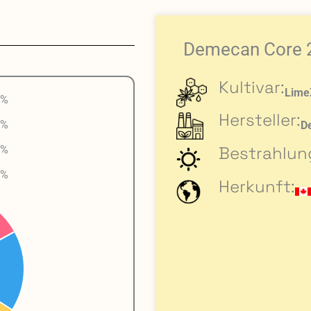
Demecan Core 
Kultivar:
Lime
 %
Hersteller:
 %
D
Bestrahlun
 %
 %
Herkunft: