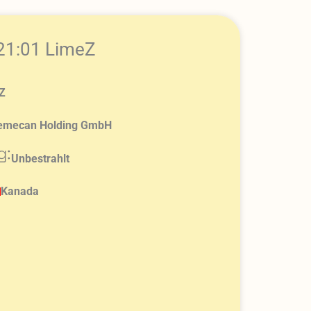
21:01 LimeZ
Z
emecan Holding GmbH
g:
Unbestrahlt
Kanada