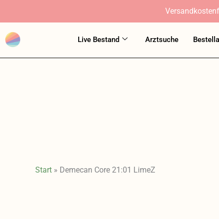
Zum
Versandkostenf
Inhalt
springen
Live Bestand
Arztsuche
Bestell
Start
»
Demecan Core 21:01 LimeZ