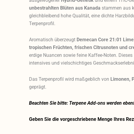
ausgewogener
Hybrid-Genetik
und einem THC-Ge
unbestrahlten Blüten aus Kanada
stammen aus ko
gleichbleibend hohe Qualität, eine dichte Harzbi
Terpenprofil.
Aromatisch überzeugt
Demecan Core 21:01 Lim
tropischen Früchten, frischen Citrusnoten und cr
erdige Nuancen sowie feine Kaffee-Noten. Diese
intensives und vielschichtiges Geschmackserleb
Das Terpenprofil wird maßgeblich von
Limonen, P
geprägt.
Beachten Sie bitte: Terpene Add-ons werden ebenfa
Geben Sie die vorgeschriebene Menge Ihres Reze