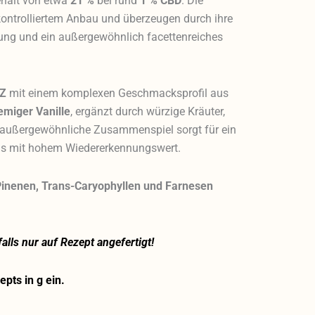
halt von etwa
21 %
bei rund
1 % CBD
. Die
ntrolliertem Anbau und überzeugen durch ihre
ldung und ein außergewöhnlich facettenreiches
eZ
mit einem komplexen Geschmacksprofil aus
emiger Vanille
, ergänzt durch würzige Kräuter,
s außergewöhnliche Zusammenspiel sorgt für ein
nis mit hohem Wiedererkennungswert.
inenen, Trans-Caryophyllen und Farnesen
lls nur auf Rezept angefertigt!
pts in g ein.