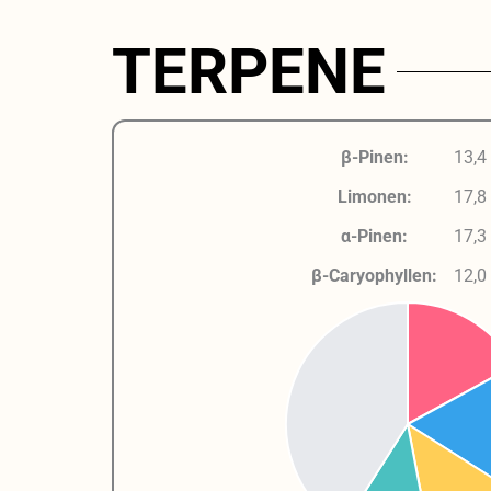
TERPENE
β-Pinen:
13,4
Limonen:
17,8
α-Pinen:
17,3
β-Caryophyllen:
12,0