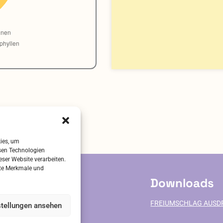
kies, um
sen Technologien
eser Website verarbeiten.
mte Merkmale und
ervice
Downloads
FREIUMSCHLAG AUSD
VE-BESTAND
stellungen ansehen
ALITÄT