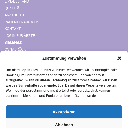
LIVE-BESTAND
QUALITÄT
ARZTSUCHE
PATIENTENAUSWEIS
KONTAKT
LOGIN FÜR ÄRZTE
BIELEFELD
OSNABRÜCK
Zustimmung verwalten
Downloads
Um dir ein optimales Erlebnis zu bieten, verwenden wir Technologien wie
FREIUMSCHLAG AUSDRUCKEN
Cookies, um Geräteinformationen zu speichern und/oder darauf
zuzugreifen. Wenn du diesen Technologien zustimmst, können wir Daten
Rechtliches
wie das Surfverhalten oder eindeutige IDs auf dieser Website verarbeiten.
Wenn du deine Zustimmung nicht erteilst oder zurückziehst, können
bestimmte Merkmale und Funktionen beeinträchtigt werden.
IMPRESSUM
AGB
Akzeptieren
ZAHLUNGSARTEN
VERSANDARTEN
Ablehnen
DATENSCHUTZ