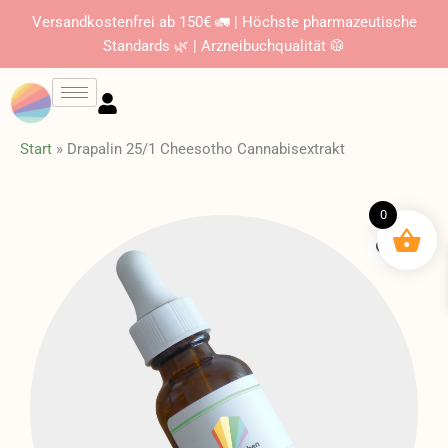
Zum
Versandkostenfrei ab 150€ 🚛 | Höchste pharmazeutische
Inhalt
Standards 🌿 | Arzneibuchqualität 🥼
springen
Start
»
Drapalin 25/1 Cheesotho Cannabisextrakt
0