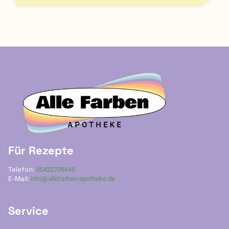
Für Rezepte
Telefon:
05422709845
E-Mail:
info@allefarben-apotheke.de
Service