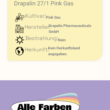
Drapalin 27/1 Pink Gas
Kultivar:
Pink Gas
Hersteller:
Drapalin Pharmaceuticals
GmbH
Bestrahlung:
Nein
Herkunft:
Kein Herkunftsland
angegeben.