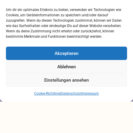
Downloads
Um dir ein optimales Erlebnis zu bieten, verwenden wir Technologien wie
FREIUMSCHLAG AUSDRUCKEN
Cookies, um Geräteinformationen zu speichern und/oder darauf
zuzugreifen. Wenn du diesen Technologien zustimmst, können wir Daten
Rechtliches
wie das Surfverhalten oder eindeutige IDs auf dieser Website verarbeiten.
Wenn du deine Zustimmung nicht erteilst oder zurückziehst, können
bestimmte Merkmale und Funktionen beeinträchtigt werden.
IMPRESSUM
AGB
Akzeptieren
ZAHLUNGSARTEN
VERSANDARTEN
Ablehnen
DATENSCHUTZ
Einstellungen ansehen
Brauchen Sie Hilfe?
Chatten Sie mit uns
Cookie-Richtlinie
Datenschutz
Impressum