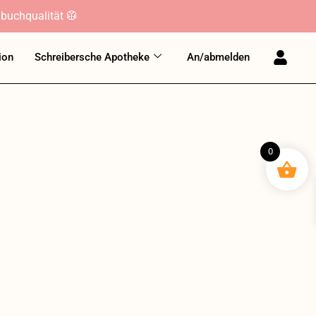
buchqualität 🥼
ion
Schreibersche Apotheke
An/abmelden
0