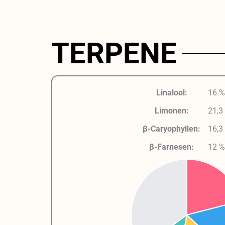
TERPENE
Linalool:
16 %
Limonen:
21,3
β-Caryophyllen:
16,3
β-Farnesen:
12 %