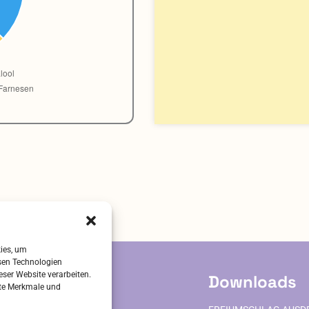
kies, um
sen Technologien
eser Website verarbeiten.
ervice
Downloads
mte Merkmale und