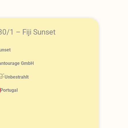
0/1 – Fiji Sunset
Sunset
antourage GmbH
g:
Unbestrahlt
Portugal