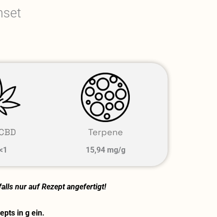
nset
CBD
Terpene
<1
15,94 mg/g
lls nur auf Rezept angefertigt!
pts in g ein.