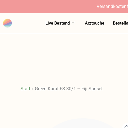
Zum
Versandkostenf
Inhalt
springen
Live Bestand
Arztsuche
Bestell
Start
»
Green Karat FS 30/1 – Fiji Sunset