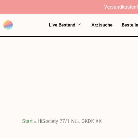
Zum
Versandkostenf
Inhalt
springen
Live Bestand
Arztsuche
Bestell
Start
»
HiSociety 27/1 NLL OKDK XX