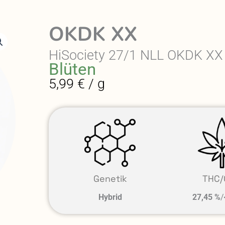
OKDK XX
HiSociety 27/1 NLL OKDK XX
Blüten
5,99 € / g
Genetik
THC/
Hybrid
27,45 %
/