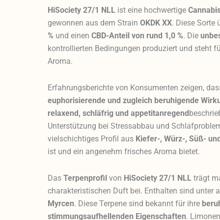
HiSociety 27/1 NLL
ist eine hochwertige
Cannabis
gewonnen aus dem Strain
OKDK XX
. Diese Sorte
%
und einen
CBD-Anteil von rund 1,0 %
. Die
unbes
kontrollierten Bedingungen produziert und steht fü
Aroma.
Erfahrungsberichte von Konsumenten zeigen, da
euphorisierende und zugleich beruhigende Wirk
relaxend, schläfrig und appetitanregend
beschrie
Unterstützung bei Stressabbau und Schlafproblem
vielschichtiges Profil aus
Kiefer-, Würz-, Süß- un
ist und ein angenehm frisches Aroma bietet.
Das
Terpenprofil
von
HiSociety 27/1 NLL
trägt m
charakteristischen Duft bei. Enthalten sind unte
Myrcen
. Diese Terpene sind bekannt für ihre
beru
stimmungsaufhellenden Eigenschaften
. Limonen 