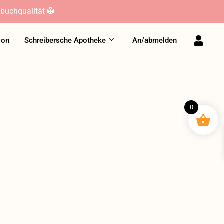
buchqualität 🥼
ion
Schreibersche Apotheke
An/abmelden
0