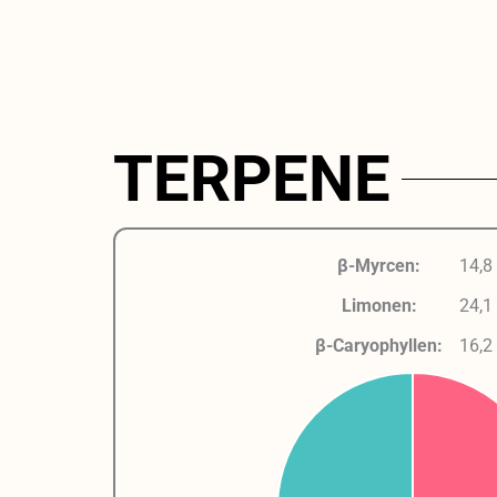
TERPENE
β-Myrcen:
14,8
Limonen:
24,1
β-Caryophyllen:
16,2