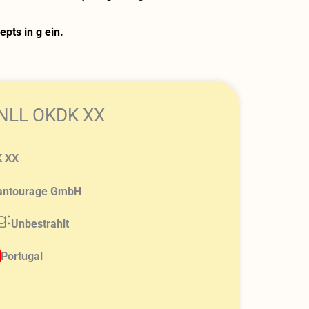
pts in g ein.
 NLL OKDK XX
 XX
antourage GmbH
g:
Unbestrahlt
Portugal