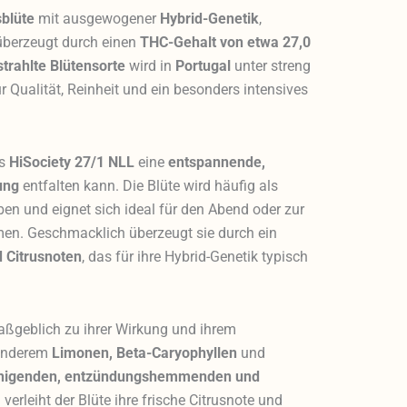
blüte
mit ausgewogener
Hybrid-Genetik
,
 überzeugt durch einen
THC-Gehalt von etwa 27,0
trahlte Blütensorte
wird in
Portugal
unter streng
r Qualität, Reinheit und ein besonders intensives
ss
HiSociety 27/1 NLL
eine
entspannende,
ung
entfalten kann. Die Blüte wird häufig als
ben und eignet sich ideal für den Abend oder zur
en. Geschmacklich überzeugt sie durch ein
d Citrusnoten
, das für ihre Hybrid-Genetik typisch
aßgeblich zu ihrer Wirkung und ihrem
r anderem
Limonen, Beta-Caryophyllen
und
higenden, entzündungshemmenden und
verleiht der Blüte ihre frische Citrusnote und