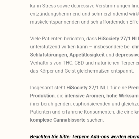
kann Stress sowie depressive Verstimmungen lin
entzündungshemmend und schmerzlindernd wirkt. 
muskelentspannenden und schlaffördernden Effe
Viele Patienten berichten, dass
HiSociety 27/1 NL
unterstützend wirken kann – insbesondere bei
ch
Schlafstörungen, Appetitlosigkeit
und
depressi
Verhältnis von THC, CBD und natürlichen Terpenen 
das Körper und Geist gleichermaßen entspannt.
Insgesamt steht
HiSociety 27/1 NLL
für eine
Prem
Produktion
, die
intensive Aromen, hohe Wirksamk
ihrer beruhigenden, euphorisierenden und gleichze
Patienten und erfahrene Konsumenten, die eine
k
komplexe Cannabissorte
suchen.
Beachten Sie bitte: Terpene Add-ons werden ebenfa