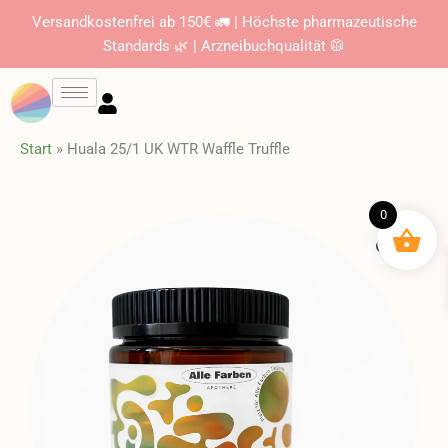
Zum
Versandkostenfrei ab 150€ 🚛 | Höchste pharmazeutische
Inhalt
Standards 🌿 | Arzneibuchqualität 🥼
springen
Start
»
Huala 25/1 UK WTR Waffle Truffle
0