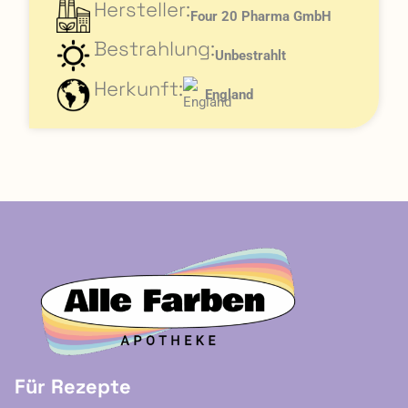
Hersteller:
Four 20 Pharma GmbH
Bestrahlung:
Unbestrahlt
Herkunft:
England
Für Rezepte