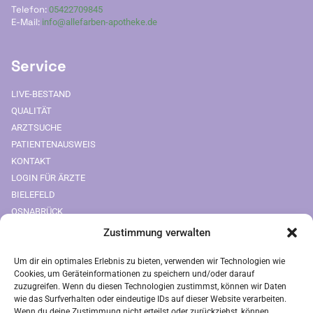
Telefon:
05422709845
E-Mail:
info@allefarben-apotheke.de
Service
LIVE-BESTAND
QUALITÄT
ARZTSUCHE
PATIENTENAUSWEIS
KONTAKT
LOGIN FÜR ÄRZTE
BIELEFELD
OSNABRÜCK
Zustimmung verwalten
Downloads
Um dir ein optimales Erlebnis zu bieten, verwenden wir Technologien wie
FREIUMSCHLAG AUSDRUCKEN
Cookies, um Geräteinformationen zu speichern und/oder darauf
zuzugreifen. Wenn du diesen Technologien zustimmst, können wir Daten
Rechtliches
wie das Surfverhalten oder eindeutige IDs auf dieser Website verarbeiten.
Wenn du deine Zustimmung nicht erteilst oder zurückziehst, können