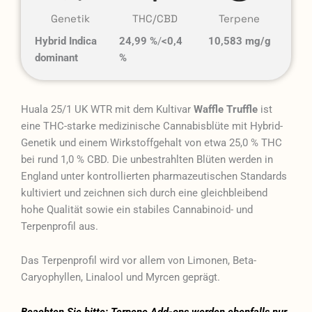
Genetik
THC/CBD
Terpene
Hybrid Indica
24,99 %
/
<0,4
10,583 mg/g
dominant
%
Huala 25/1 UK WTR mit dem Kultivar
Waffle Truffle
ist
eine THC-starke medizinische Cannabisblüte mit Hybrid-
Genetik und einem Wirkstoffgehalt von etwa 25,0 % THC
bei rund 1,0 % CBD. Die unbestrahlten Blüten werden in
England unter kontrollierten pharmazeutischen Standards
kultiviert und zeichnen sich durch eine gleichbleibend
hohe Qualität sowie ein stabiles Cannabinoid- und
Terpenprofil aus.
Das Terpenprofil wird vor allem von Limonen, Beta-
Caryophyllen, Linalool und Myrcen geprägt.
Beachten Sie bitte: Terpene Add-ons werden ebenfalls nur