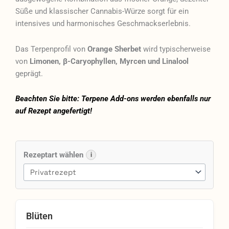
Süße und klassischer Cannabis-Würze sorgt für ein
intensives und harmonisches Geschmackserlebnis.
Das Terpenprofil von
Orange Sherbet
wird typischerweise
von
Limonen, β-Caryophyllen, Myrcen und Linalool
geprägt.
Beachten Sie bitte: Terpene Add-ons werden ebenfalls nur
auf Rezept angefertigt!
Huala
27/1
Rezeptart wählen
i
CA
OSB
Orange
Sherbet
Menge
Blüten