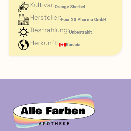
Kultivar:
Orange Sherbet
Hersteller:
Four 20 Pharma GmbH
Bestrahlung:
Unbestrahlt
Herkunft:
Kanada