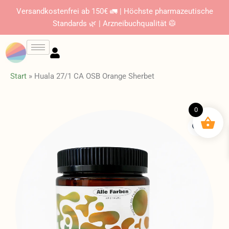
Zum
Versandkostenfrei ab 150€ 🚛 | Höchste pharmazeutische
Inhalt
Standards 🌿 | Arzneibuchqualität 🥼
springen
Start
»
Huala 27/1 CA OSB Orange Sherbet
0