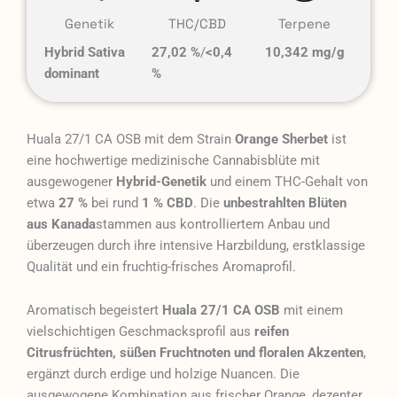
Genetik
THC/CBD
Terpene
Hybrid Sativa
27,02 %
/
<0,4
10,342 mg/g
dominant
%
Huala 27/1 CA OSB mit dem Strain
Orange Sherbet
ist
eine hochwertige medizinische Cannabisblüte mit
ausgewogener
Hybrid-Genetik
und einem THC-Gehalt von
etwa
27 %
bei rund
1 % CBD
. Die
unbestrahlten Blüten
aus Kanada
stammen aus kontrolliertem Anbau und
überzeugen durch ihre intensive Harzbildung, erstklassige
Qualität und ein fruchtig-frisches Aromaprofil.
Aromatisch begeistert
Huala 27/1 CA OSB
mit einem
vielschichtigen Geschmacksprofil aus
reifen
Citrusfrüchten, süßen Fruchtnoten und floralen Akzenten
,
ergänzt durch erdige und holzige Nuancen. Die
ausgewogene Kombination aus frischer Orange, dezenter