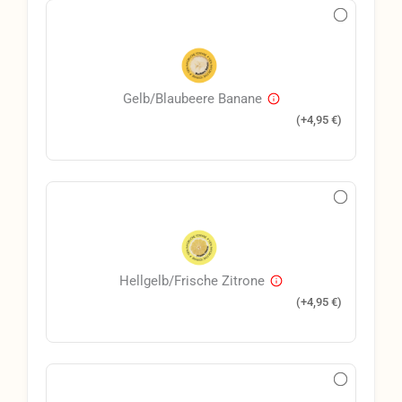
Gelb/Blaubeere Banane
(+
4,95
€
)
Hellgelb/Frische Zitrone
(+
4,95
€
)