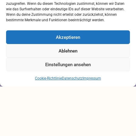
zuzugreifen. Wenn du diesen Technologien zustimmst, können wir Daten
Rechtliches
wie das Surfverhalten oder eindeutige IDs auf dieser Website verarbeiten.
Wenn du deine Zustimmung nicht erteilst oder zurückziehst, können
bestimmte Merkmale und Funktionen beeinträchtigt werden.
IMPRESSUM
AGB
Akzeptieren
ZAHLUNGSARTEN
VERSANDARTEN
Ablehnen
DATENSCHUTZ
Einstellungen ansehen
Brauchen Sie Hilfe?
Chatten Sie mit uns
Cookie-Richtlinie
Datenschutz
Impressum
Alle Preise inkl. der gesetzlichen MwSt.