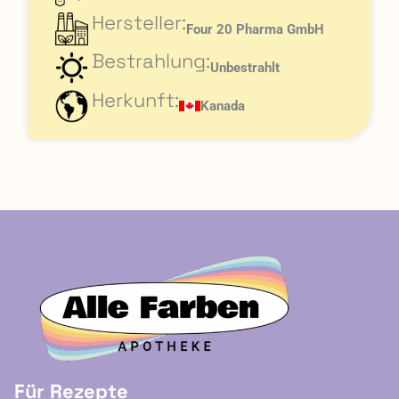
Hersteller:
Four 20 Pharma GmbH
Bestrahlung:
Unbestrahlt
Herkunft:
Kanada
Für Rezepte