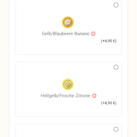
Gelb/Blaubeere Banane
(+
4,95
€
)
Hellgelb/Frische Zitrone
(+
4,95
€
)