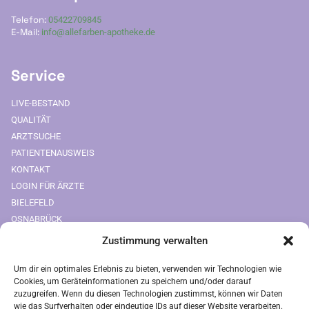
Telefon:
05422709845
E-Mail:
info@allefarben-apotheke.de
Service
LIVE-BESTAND
QUALITÄT
ARZTSUCHE
PATIENTENAUSWEIS
KONTAKT
LOGIN FÜR ÄRZTE
BIELEFELD
OSNABRÜCK
Zustimmung verwalten
Downloads
Um dir ein optimales Erlebnis zu bieten, verwenden wir Technologien wie
FREIUMSCHLAG AUSDRUCKEN
Cookies, um Geräteinformationen zu speichern und/oder darauf
zuzugreifen. Wenn du diesen Technologien zustimmst, können wir Daten
wie das Surfverhalten oder eindeutige IDs auf dieser Website verarbeiten.