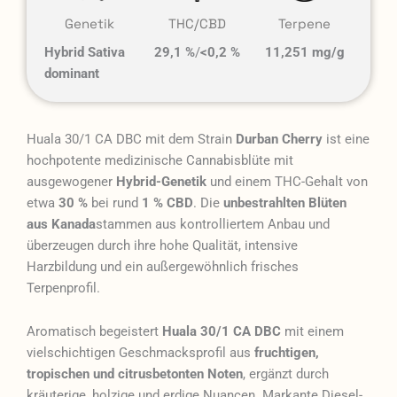
Genetik
THC/CBD
Terpene
Hybrid Sativa
29,1 %
/
<0,2 %
11,251 mg/g
dominant
Huala 30/1 CA DBC mit dem Strain
Durban Cherry
ist eine
hochpotente medizinische Cannabisblüte mit
ausgewogener
Hybrid-Genetik
und einem THC-Gehalt von
etwa
30 %
bei rund
1 % CBD
. Die
unbestrahlten Blüten
aus Kanada
stammen aus kontrolliertem Anbau und
überzeugen durch ihre hohe Qualität, intensive
Harzbildung und ein außergewöhnlich frisches
Terpenprofil.
Aromatisch begeistert
Huala 30/1 CA DBC
mit einem
vielschichtigen Geschmacksprofil aus
fruchtigen,
tropischen und citrusbetonten Noten
, ergänzt durch
kräuterige, holzige und erdige Nuancen. Markante Diesel-