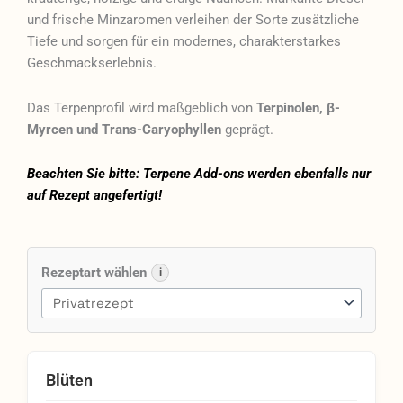
und frische Minzaromen verleihen der Sorte zusätzliche
Tiefe und sorgen für ein modernes, charakterstarkes
Geschmackserlebnis.
Das Terpenprofil wird maßgeblich von
Terpinolen, β-
Myrcen und Trans-Caryophyllen
geprägt.
Beachten Sie bitte: Terpene Add-ons werden ebenfalls nur
auf Rezept angefertigt!
Huala
30/1
Rezeptart wählen
i
CA
DBC
Durban
Cherry
Menge
Blüten