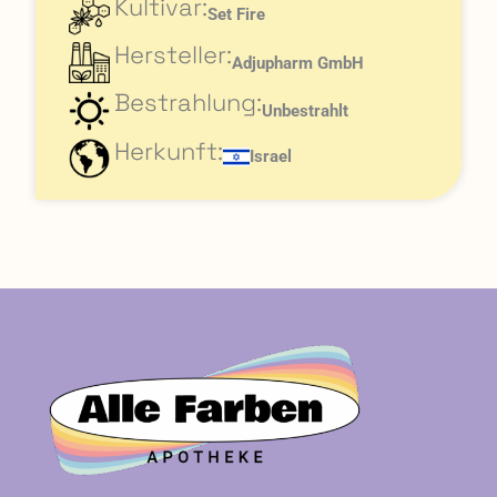
Kultivar:
Set Fire
Hersteller:
Adjupharm GmbH
Bestrahlung:
Unbestrahlt
Herkunft:
Israel