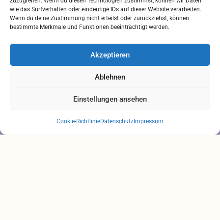
zuzugreifen. Wenn du diesen Technologien zustimmst, können wir Daten
Rechtliches
wie das Surfverhalten oder eindeutige IDs auf dieser Website verarbeiten.
Wenn du deine Zustimmung nicht erteilst oder zurückziehst, können
bestimmte Merkmale und Funktionen beeinträchtigt werden.
IMPRESSUM
AGB
Akzeptieren
ZAHLUNGSARTEN
VERSANDARTEN
Ablehnen
DATENSCHUTZ
Einstellungen ansehen
Brauchen Sie Hilfe?
Chatten Sie mit uns
Cookie-Richtlinie
Datenschutz
Impressum
Alle Preise inkl. der gesetzlichen MwSt.