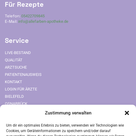
Für Rezepte
Telefon:
05422709845
E-Mail:
info@allefarben-apotheke.de
Service
LIVE-BESTAND
QUALITÄT
ARZTSUCHE
PATIENTENAUSWEIS
KONTAKT
LOGIN FÜR ÄRZTE
BIELEFELD
OSNABRÜCK
Zustimmung verwalten
Downloads
Um dir ein optimales Erlebnis zu bieten, verwenden wir Technologien wie
FREIUMSCHLAG AUSDRUCKEN
Cookies, um Geräteinformationen zu speichern und/oder darauf