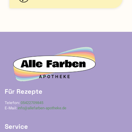
Für Rezepte
Telefon:
05422709845
E-Mail:
info@allefarben-apotheke.de
Service