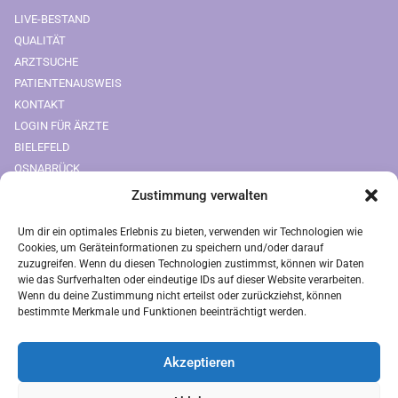
LIVE-BESTAND
QUALITÄT
ARZTSUCHE
PATIENTENAUSWEIS
KONTAKT
LOGIN FÜR ÄRZTE
BIELEFELD
OSNABRÜCK
Zustimmung verwalten
Downloads
Um dir ein optimales Erlebnis zu bieten, verwenden wir Technologien wie
FREIUMSCHLAG AUSDRUCKEN
Cookies, um Geräteinformationen zu speichern und/oder darauf
zuzugreifen. Wenn du diesen Technologien zustimmst, können wir Daten
Rechtliches
wie das Surfverhalten oder eindeutige IDs auf dieser Website verarbeiten.
Wenn du deine Zustimmung nicht erteilst oder zurückziehst, können
bestimmte Merkmale und Funktionen beeinträchtigt werden.
IMPRESSUM
AGB
Akzeptieren
ZAHLUNGSARTEN
VERSANDARTEN