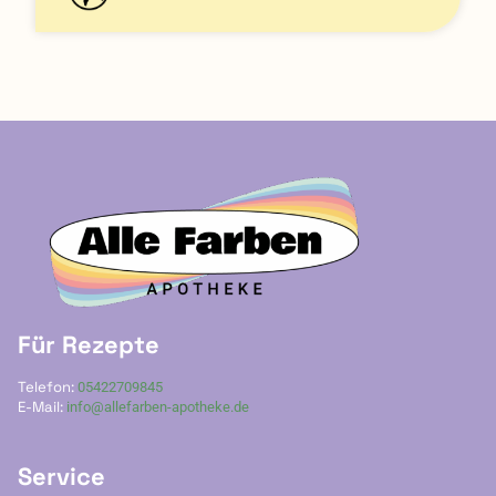
Für Rezepte
Telefon:
05422709845
E-Mail:
info@allefarben-apotheke.de
Service