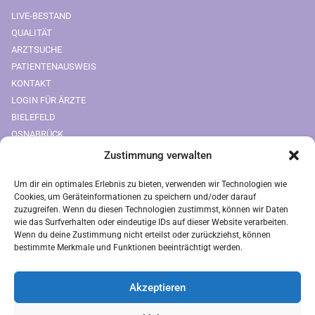
LIVE-BESTAND
QUALITÄT
ARZTSUCHE
PATIENTENAUSWEIS
KONTAKT
LOGIN FÜR ÄRZTE
BIELEFELD
OSNABRÜCK
Zustimmung verwalten
Downloads
Um dir ein optimales Erlebnis zu bieten, verwenden wir Technologien wie
FREIUMSCHLAG AUSDRUCKEN
Cookies, um Geräteinformationen zu speichern und/oder darauf
zuzugreifen. Wenn du diesen Technologien zustimmst, können wir Daten
Rechtliches
wie das Surfverhalten oder eindeutige IDs auf dieser Website verarbeiten.
Wenn du deine Zustimmung nicht erteilst oder zurückziehst, können
bestimmte Merkmale und Funktionen beeinträchtigt werden.
IMPRESSUM
AGB
Akzeptieren
ZAHLUNGSARTEN
VERSANDARTEN