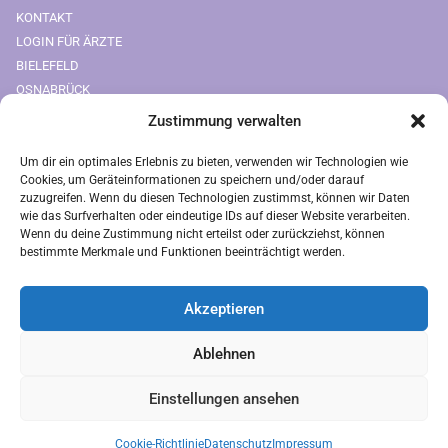
KONTAKT
LOGIN FÜR ÄRZTE
BIELEFELD
OSNABRÜCK
Zustimmung verwalten
Downloads
Um dir ein optimales Erlebnis zu bieten, verwenden wir Technologien wie
FREIUMSCHLAG AUSDRUCKEN
Cookies, um Geräteinformationen zu speichern und/oder darauf
zuzugreifen. Wenn du diesen Technologien zustimmst, können wir Daten
Rechtliches
wie das Surfverhalten oder eindeutige IDs auf dieser Website verarbeiten.
Wenn du deine Zustimmung nicht erteilst oder zurückziehst, können
bestimmte Merkmale und Funktionen beeinträchtigt werden.
IMPRESSUM
AGB
Akzeptieren
ZAHLUNGSARTEN
VERSANDARTEN
Ablehnen
DATENSCHUTZ
Einstellungen ansehen
Brauchen Sie Hilfe?
Chatten Sie mit uns
Cookie-Richtlinie
Datenschutz
Impressum