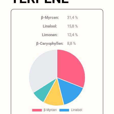
β-Myrcen:
31,4 %
Linalool:
15,8 %
Limonen:
12,4 %
β-Caryophyllen:
8,8 %