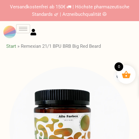
Zum
Versandkostenfrei ab 150€ 🚛 | Höchste pharmazeutische
Inhalt
Standards 🌿 | Arzneibuchqualität 🥼
springen
Start
»
Remexian 21/1 BPU BRB Big Red Beard
0