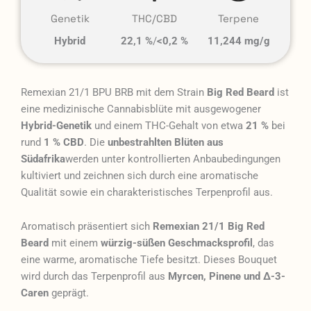
Genetik
THC/CBD
Terpene
Hybrid
22,1 %
/
<0,2 %
11,244 mg/g
Remexian 21/1 BPU BRB mit dem Strain
Big Red Beard
ist
eine medizinische Cannabisblüte mit ausgewogener
Hybrid-Genetik
und einem THC-Gehalt von etwa
21 %
bei
rund
1 % CBD
. Die
unbestrahlten Blüten aus
Südafrika
werden unter kontrollierten Anbaubedingungen
kultiviert und zeichnen sich durch eine aromatische
Qualität sowie ein charakteristisches Terpenprofil aus.
Aromatisch präsentiert sich
Remexian 21/1 Big Red
Beard
mit einem
würzig-süßen Geschmacksprofil
, das
eine warme, aromatische Tiefe besitzt. Dieses Bouquet
wird durch das Terpenprofil aus
Myrcen, Pinene und Δ-3-
Caren
geprägt.