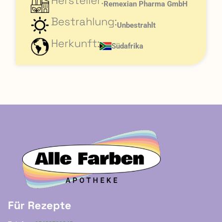
Remexian Pharma GmbH
Bestrahlung:
Unbestrahlt
Herkunft:
Südafrika
Für Rezepte