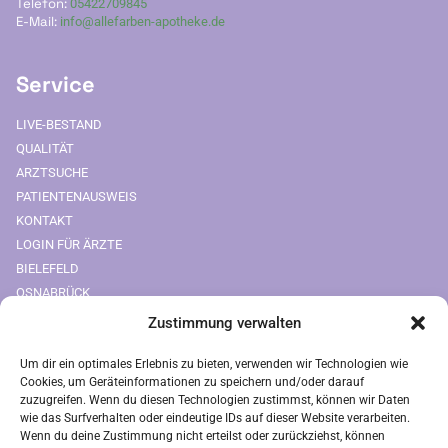
Telefon:
05422709845
E-Mail:
info@allefarben-apotheke.de
Service
LIVE-BESTAND
QUALITÄT
ARZTSUCHE
PATIENTENAUSWEIS
KONTAKT
LOGIN FÜR ÄRZTE
BIELEFELD
OSNABRÜCK
Zustimmung verwalten
Downloads
Um dir ein optimales Erlebnis zu bieten, verwenden wir Technologien wie
FREIUMSCHLAG AUSDRUCKEN
Cookies, um Geräteinformationen zu speichern und/oder darauf
zuzugreifen. Wenn du diesen Technologien zustimmst, können wir Daten
Rechtliches
wie das Surfverhalten oder eindeutige IDs auf dieser Website verarbeiten.
Wenn du deine Zustimmung nicht erteilst oder zurückziehst, können