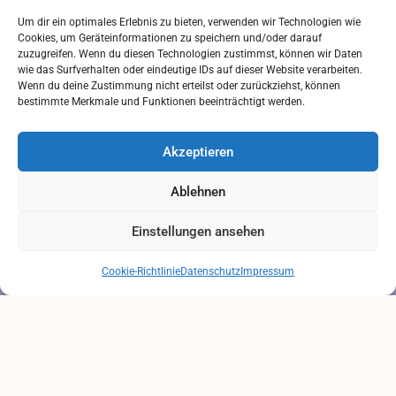
Downloads
Um dir ein optimales Erlebnis zu bieten, verwenden wir Technologien wie
FREIUMSCHLAG AUSDRUCKEN
Cookies, um Geräteinformationen zu speichern und/oder darauf
zuzugreifen. Wenn du diesen Technologien zustimmst, können wir Daten
Rechtliches
wie das Surfverhalten oder eindeutige IDs auf dieser Website verarbeiten.
Wenn du deine Zustimmung nicht erteilst oder zurückziehst, können
bestimmte Merkmale und Funktionen beeinträchtigt werden.
IMPRESSUM
AGB
Akzeptieren
ZAHLUNGSARTEN
VERSANDARTEN
Ablehnen
DATENSCHUTZ
Einstellungen ansehen
Brauchen Sie Hilfe?
Chatten Sie mit uns
Cookie-Richtlinie
Datenschutz
Impressum