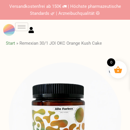
Zum
Versandkostenfrei ab 150€ 🚛 | Höchste pharmazeutische
Inhalt
Standards 🌿 | Arzneibuchqualität 🥼
springen
Start
»
Remexian 30/1 JOI OKC Orange Kush Cake
0