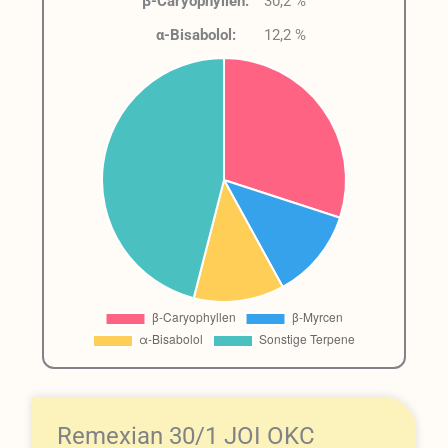
β-Caryophyllen:
30,2 %
α-Bisabolol:
12,2 %
Remexian 30/1 JOI OKC