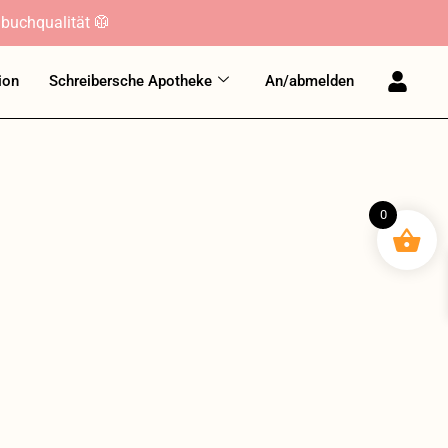
buchqualität 🥼
ion
Schreibersche Apotheke
An/abmelden
0