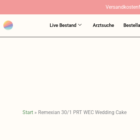
Zum
Versandkostenf
Inhalt
springen
Live Bestand
Arztsuche
Bestell
Start
»
Remexian 30/1 PRT WEC Wedding Cake