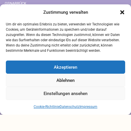
OSNABRÜCK
Zustimmung verwalten
Downloads
Um dir ein optimales Erlebnis zu bieten, verwenden wir Technologien wie
FREIUMSCHLAG AUSDRUCKEN
Cookies, um Geräteinformationen zu speichern und/oder darauf
zuzugreifen. Wenn du diesen Technologien zustimmst, können wir Daten
Rechtliches
wie das Surfverhalten oder eindeutige IDs auf dieser Website verarbeiten.
Wenn du deine Zustimmung nicht erteilst oder zurückziehst, können
bestimmte Merkmale und Funktionen beeinträchtigt werden.
IMPRESSUM
AGB
Akzeptieren
ZAHLUNGSARTEN
VERSANDARTEN
Ablehnen
DATENSCHUTZ
Einstellungen ansehen
Brauchen Sie Hilfe?
Chatten Sie mit uns
Cookie-Richtlinie
Datenschutz
Impressum