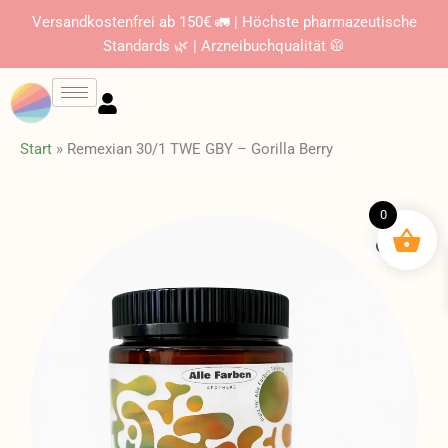
Zum
Versandkostenfrei ab 150€ 🚛 | Höchste pharmazeutische
Inhalt
Standards 🌿 | Arzneibuchqualität 🥼
springen
Start
»
Remexian 30/1 TWE GBY – Gorilla Berry
0