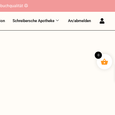
buchqualität 🥼
ion
Schreibersche Apotheke
An/abmelden
0