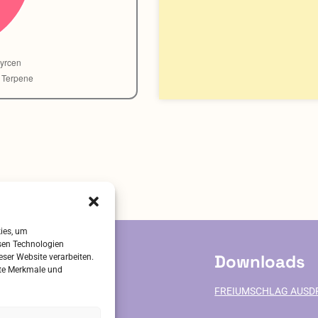
kies, um
sen Technologien
ervice
Downloads
eser Website verarbeiten.
mte Merkmale und
FREIUMSCHLAG AUSD
VE-BESTAND
ALITÄT