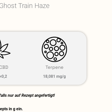
Ghost Train Haze
CBD
Terpene
<0,2
18,081 mg/g
lls nur auf Rezept angefertigt!
pts in g ein.