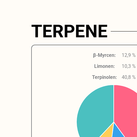
TERPENE
β-Myrcen:
12,9 %
Limonen:
10,3 %
Terpinolen:
40,8 %