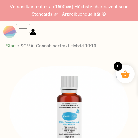
Zum
Versandkostenfrei ab 150€ 🚛 | Höchste pharmazeutische
Inhalt
Standards 🌿 | Arzneibuchqualität 🥼
springen
Start
»
SOMAI Cannabisextrakt Hybrid 10:10
0