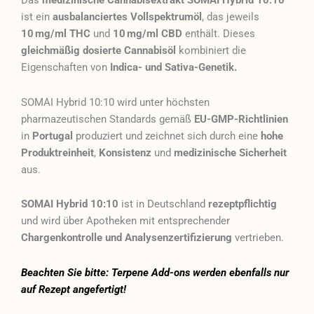
Das
medizinische Cannabisextrakt SOMAI Hybrid 10:10
ist ein
ausbalanciertes Vollspektrumöl
, das jeweils
10 mg/ml THC
und
10 mg/ml CBD
enthält. Dieses
gleichmäßig dosierte Cannabisöl
kombiniert die
Eigenschaften von
Indica- und Sativa-Genetik.
SOMAI Hybrid 10:10 wird unter höchsten
pharmazeutischen Standards gemäß
EU-GMP-Richtlinien
in
Portugal
produziert und zeichnet sich durch eine
hohe
Produktreinheit
,
Konsistenz
und
medizinische Sicherheit
aus.
SOMAI Hybrid 10:10
ist in Deutschland
rezeptpflichtig
und wird über Apotheken mit entsprechender
Chargenkontrolle und Analysenzertifizierung
vertrieben.
Beachten Sie bitte: Terpene Add-ons werden ebenfalls nur
auf Rezept angefertigt!