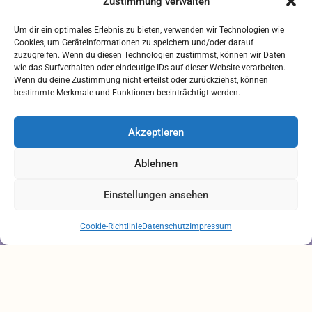
Zustimmung verwalten
Downloads
Um dir ein optimales Erlebnis zu bieten, verwenden wir Technologien wie
FREIUMSCHLAG AUSDRUCKEN
Cookies, um Geräteinformationen zu speichern und/oder darauf
zuzugreifen. Wenn du diesen Technologien zustimmst, können wir Daten
Rechtliches
wie das Surfverhalten oder eindeutige IDs auf dieser Website verarbeiten.
Wenn du deine Zustimmung nicht erteilst oder zurückziehst, können
bestimmte Merkmale und Funktionen beeinträchtigt werden.
IMPRESSUM
AGB
Akzeptieren
ZAHLUNGSARTEN
VERSANDARTEN
Ablehnen
DATENSCHUTZ
Einstellungen ansehen
Brauchen Sie Hilfe?
Chatten Sie mit uns
Cookie-Richtlinie
Datenschutz
Impressum