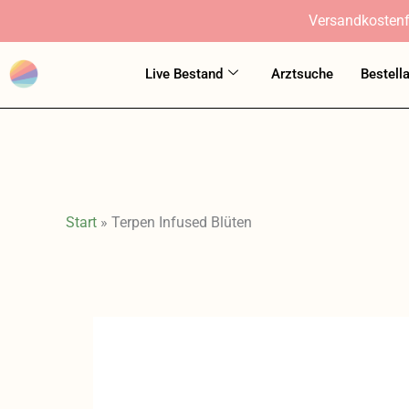
Zum
Versandkostenf
Inhalt
springen
Live Bestand
Arztsuche
Bestell
Start
»
Terpen Infused Blüten