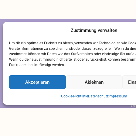
Zustimmung verwalten
S
Um dir ein optimales Erlebnis zu bieten, verwenden wir Technologien wie Coo
Geräteinformationen zu speichern und/oder darauf zuzugreifen. Wenn du die
LI
zustimmst, können wir Daten wie das Surfverhalten oder eindeutige IDs auf di
QU
Wenn du deine Zustimmung nicht erteilst oder zurückziehst, können bestim
Für Rezepte
Funktionen beeinträchtigt werden.
A
PA
Telefon:
05422709845
Akzeptieren
Ablehnen
Ein
K
E-Mail:
info@allefarben-apotheke.de
LO
Cookie-Richtlinie
Datenschutz
Impressum
BI
O