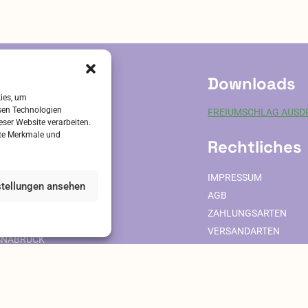
Menge
ervice
Downloads
kies, um
sen Technologien
FREIUMSCHLAG AUSD
VE-BESTAND
eser Website verarbeiten.
ALITÄT
mte Merkmale und
Rechtliches
RZTSUCHE
TIENTENAUSWEIS
IMPRESSUM
stellungen ansehen
ONTAKT
AGB
GIN FÜR ÄRZTE
ZAHLUNGSARTEN
ELEFELD
VERSANDARTEN
SNABRÜCK
DATENSCHUTZ
Alle Preise inkl. der gesetzlichen MwSt.