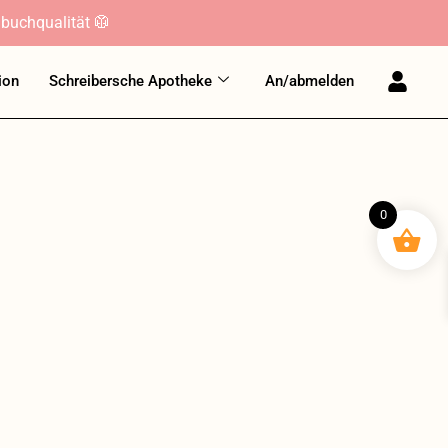
buchqualität 🥼
ion
Schreibersche Apotheke
An/abmelden
0