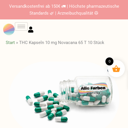
Zum
Versandkostenfrei ab 150€ 🚛 | Höchste pharmazeutische
Inhalt
Standards 🌿 | Arzneibuchqualität 🥼
springen
Start
»
THC Kapseln 10 mg Novacana 65 T 10 Stück
0