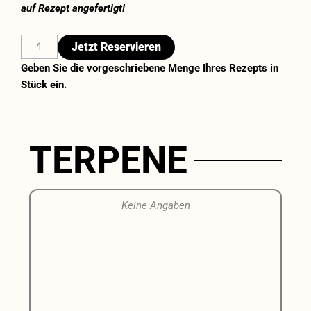
auf Rezept angefertigt!
THC
Jetzt Reservieren
Kapseln
Geben Sie die vorgeschriebene Menge Ihres Rezepts in
10
Stück ein.
mg
Novacana
65
T
TERPENE
10
Stück
Menge
Keine Angaben