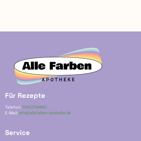
Für Rezepte
Telefon:
05422709845
E-Mail:
info@allefarben-apotheke.de
Service