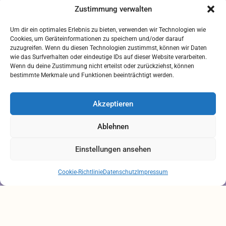
Zustimmung verwalten
Downloads
Um dir ein optimales Erlebnis zu bieten, verwenden wir Technologien wie
FREIUMSCHLAG AUSDRUCKEN
Cookies, um Geräteinformationen zu speichern und/oder darauf
zuzugreifen. Wenn du diesen Technologien zustimmst, können wir Daten
Rechtliches
wie das Surfverhalten oder eindeutige IDs auf dieser Website verarbeiten.
Wenn du deine Zustimmung nicht erteilst oder zurückziehst, können
bestimmte Merkmale und Funktionen beeinträchtigt werden.
IMPRESSUM
AGB
Akzeptieren
ZAHLUNGSARTEN
VERSANDARTEN
Ablehnen
DATENSCHUTZ
Einstellungen ansehen
Brauchen Sie Hilfe?
Chatten Sie mit uns
Cookie-Richtlinie
Datenschutz
Impressum