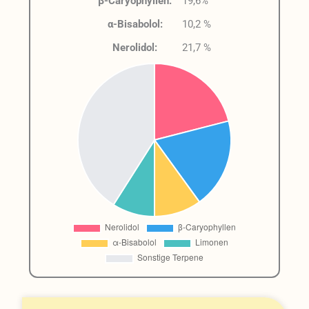
β-Caryophyllen:
19,6%
α-Bisabolol:
10,2 %
Nerolidol:
21,7 %