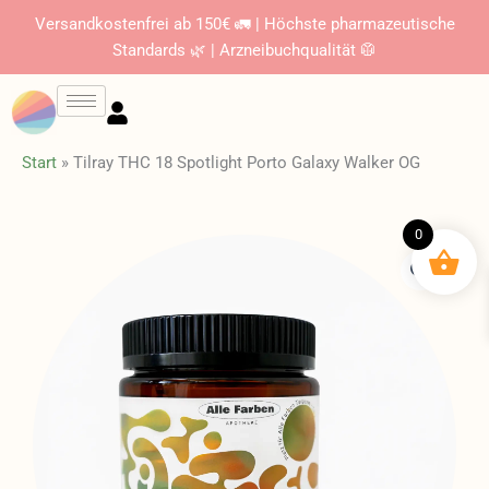
Zum
Versandkostenfrei ab 150€ 🚛 | Höchste pharmazeutische
Inhalt
Standards 🌿 | Arzneibuchqualität 🥼
springen
Start
»
Tilray THC 18 Spotlight Porto Galaxy Walker OG
0