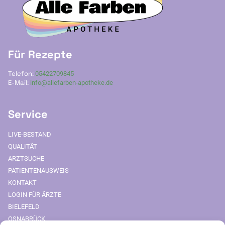
Für Rezepte
Telefon:
05422709845
E-Mail:
info@allefarben-apotheke.de
Service
LIVE-BESTAND
QUALITÄT
ARZTSUCHE
PATIENTENAUSWEIS
KONTAKT
LOGIN FÜR ÄRZTE
BIELEFELD
OSNABRÜCK