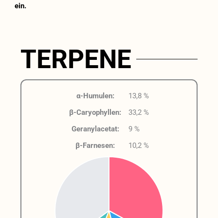
ein.
TERPENE
α-Humulen:
13,8 %
β-Caryophyllen:
33,2 %
Geranylacetat:
9 %
β-Farnesen:
10,2 %