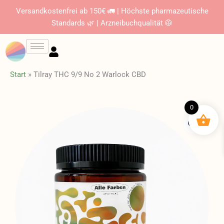
Zum
Versandkostenfrei ab 150€ 🚛 | Höchste pharmazeutische
Inhalt
Standards 🌿 | Arzneibuchqualität 🥼
springen
Start
»
Tilray THC 9/9 No 2 Warlock CBD
0