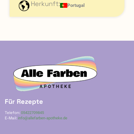
Herkunft:
Portugal
Für Rezepte
Telefon:
05422709845
E-Mail:
info@allefarben-apotheke.de