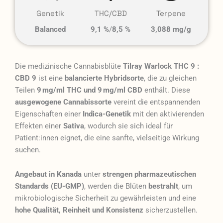
Genetik
THC/CBD
Terpene
Balanced
9,1 %
/
8,5 %
3,088 mg/g
Die medizinische Cannabisblüte
Tilray Warlock THC 9 :
CBD 9
ist eine
balancierte Hybridsorte
, die zu gleichen
Teilen
9 mg/ml THC und 9 mg/ml CBD
enthält. Diese
ausgewogene Cannabissorte
vereint die entspannenden
Eigenschaften einer
Indica-Genetik
mit den aktivierenden
Effekten einer
Sativa
, wodurch sie sich ideal für
Patient:innen eignet, die eine sanfte, vielseitige Wirkung
suchen.
Angebaut in Kanada
unter
strengen pharmazeutischen
Standards (EU-GMP)
, werden die Blüten
bestrahlt
, um
mikrobiologische Sicherheit zu gewährleisten und eine
hohe Qualität, Reinheit und Konsistenz
sicherzustellen.