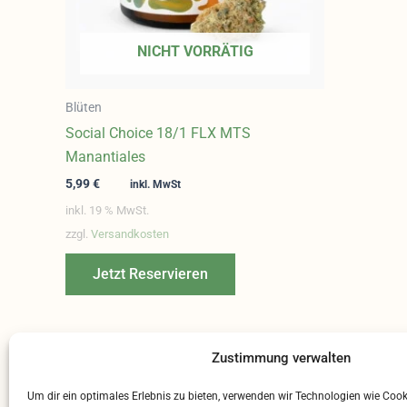
NICHT VORRÄTIG
Blüten
Social Choice 18/1 FLX MTS
Manantiales
5,99
€
inkl. MwSt
inkl. 19 % MwSt.
zzgl.
Versandkosten
Jetzt Reservieren
Zustimmung verwalten
←
1
2
3
…
33
34
35
Um dir ein optimales Erlebnis zu bieten, verwenden wir Technologien wie Coo