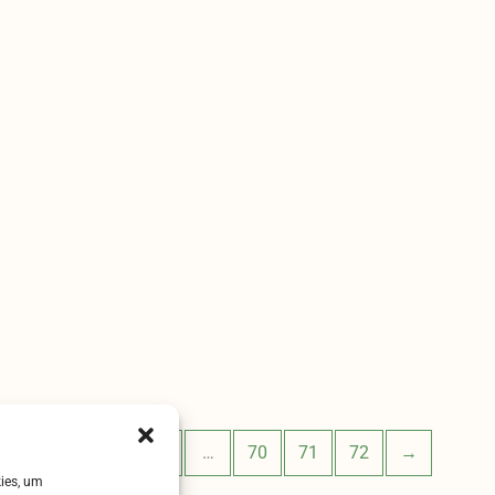
36
37
38
39
…
70
71
72
→
kies, um