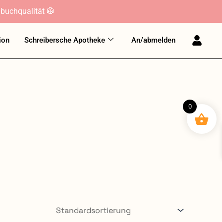
buchqualität 🥼
ion
Schreibersche Apotheke
An/abmelden
0