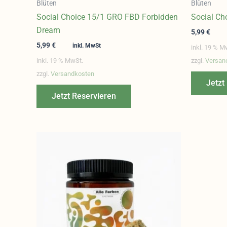
Blüten
Blüten
Social Choice 15/1 GRO FBD Forbidden
Social Ch
Dream
5,99
€
5,99
€
inkl. MwSt
inkl. 19 % M
inkl. 19 % MwSt.
zzgl.
Versan
zzgl.
Versandkosten
Jetzt
Jetzt Reservieren