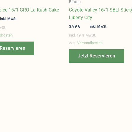
Blüten
oice 15/1 GRO La Kush Cake
Coyote Valley 16/1 SBLI Stic
Liberty City
inkl. MwSt
3,99
€
inkl. MwSt
wSt.
dkosten
inkl. 19 % MwSt.
zzgl.
Versandkosten
 Reservieren
Jetzt Reservieren