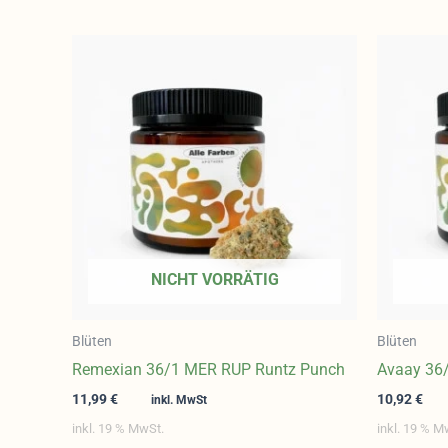
NICHT VORRÄTIG
Blüten
Blüten
Remexian 36/1 MER RUP Runtz Punch
Avaay 36
11,99
€
10,92
€
inkl. MwSt
inkl. 19 % MwSt.
inkl. 19 % M