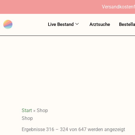
Zum
Versandkostenf
Inhalt
springen
Live Bestand
Arztsuche
Bestell
Start
»
Shop
Shop
Ergebnisse 316 – 324 von 647 werden angezeigt