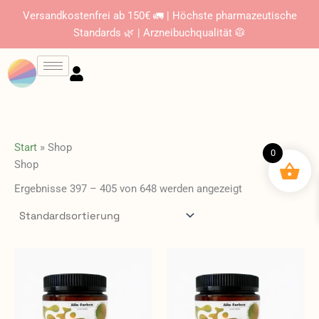
Zum
Versandkostenfrei ab 150€ 🚛 | Höchste pharmazeutische
Inhalt
Standards 🌿 | Arzneibuchqualität 🥼
springen
Start
»
Shop
0
Shop
Ergebnisse 397 – 405 von 648 werden angezeigt