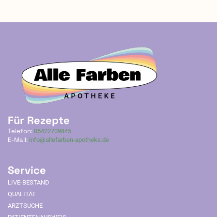
Für Rezepte
Telefon:
05422709845
E-Mail:
info@allefarben-apotheke.de
Service
LIVE-BESTAND
QUALITÄT
ARZTSUCHE