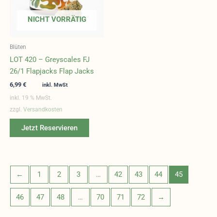
NICHT VORRÄTIG
Blüten
LOT 420 – Greyscales FJ
26/1 Flapjacks Flap Jacks
6,99
€
inkl. MwSt
inkl. 19 % MwSt.
zzgl.
Versandkosten
Jetzt Reservieren
←
1
2
3
…
42
43
44
45
46
47
48
…
70
71
72
→