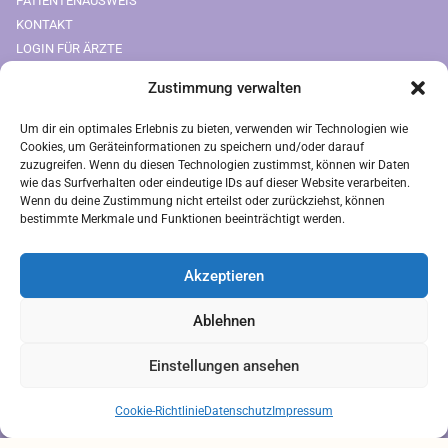
PATIENTENAUSWEIS
KONTAKT
LOGIN FÜR ÄRZTE
BIELEFELD
Zustimmung verwalten
OSNABRÜCK
Um dir ein optimales Erlebnis zu bieten, verwenden wir Technologien wie
Downloads
Cookies, um Geräteinformationen zu speichern und/oder darauf
zuzugreifen. Wenn du diesen Technologien zustimmst, können wir Daten
FREIUMSCHLAG AUSDRUCKEN
wie das Surfverhalten oder eindeutige IDs auf dieser Website verarbeiten.
Rechtliches
Wenn du deine Zustimmung nicht erteilst oder zurückziehst, können
bestimmte Merkmale und Funktionen beeinträchtigt werden.
IMPRESSUM
AGB
Akzeptieren
ZAHLUNGSARTEN
VERSANDARTEN
Ablehnen
DATENSCHUTZ
Einstellungen ansehen
Brauchen Sie Hilfe?
Chatten Sie mit uns
Cookie-Richtlinie
Datenschutz
Impressum